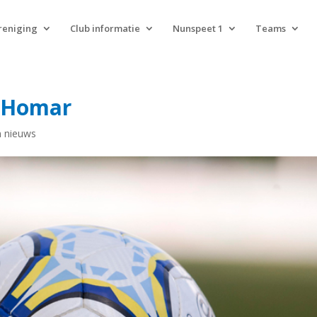
reniging
Club informatie
Nunspeet 1
Teams
t Homar
 nieuws