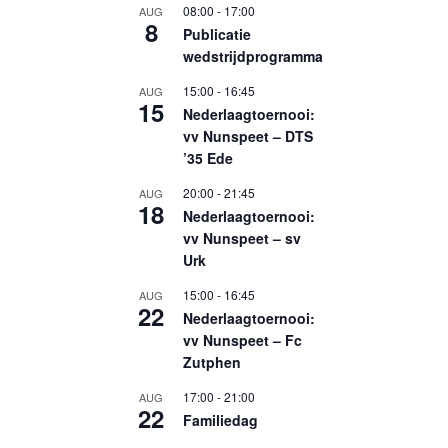
08:00
-
17:00
AUG
8
Publicatie
wedstrijdprogramma
15:00
-
16:45
AUG
15
Nederlaagtoernooi:
vv Nunspeet – DTS
’35 Ede
20:00
-
21:45
AUG
18
Nederlaagtoernooi:
vv Nunspeet – sv
Urk
15:00
-
16:45
AUG
22
Nederlaagtoernooi:
vv Nunspeet – Fc
Zutphen
17:00
-
21:00
AUG
22
Familiedag