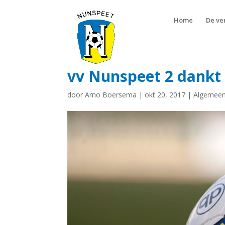
Home
De ve
vv Nunspeet 2 dank
door
Arno Boersema
|
okt 20, 2017
|
Algemeen