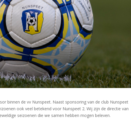
sor binnen de vv Nunspeet. Naast sponsoring van de club Nunspeet
oenen ook veel betekend voor Nunspeet 2. Wij zijn de directie van
e geweldige seizoenen die we samen hebben mogen beleven.