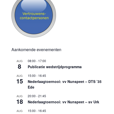
Aankomende evenementen
08:00
-
17:00
AUG
8
Publicatie wedstrijdprogramma
15:00
-
16:45
AUG
15
Nederlaagtoernooi: vv Nunspeet – DTS ’35
Ede
20:00
-
21:45
AUG
18
Nederlaagtoernooi: vv Nunspeet – sv Urk
15:00
-
16:45
AUG