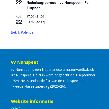
22
Nederlaagtoernooi: vv Nunspeet – Fc
Zutphen
17:00
-
21:00
AUG
22
Familiedag
Bekijk Kalender
vv Nunspeet
vv Nunspeet is een Nederlandse amateurvoetbalclub
uit Nunspeet. De club werd opgericht op 1 september
1924. Het standaardelftal van de club speelt in de
Tweede klasse zaterdag (2025/26).
Website informatie
Colofon