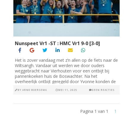
Nunspeet Vr1 -ST : HMC Vr1 9-0 [3-0]
Het is zover vandaag met z’n allen op de fiets naar de
Wiltsangh. Vandaar uit werden we door ouders
weggebracht naar Vierhouten voor een ontbijt bij
pannenkoeken huis de Boswachter. Na het
overheerlijk ontbijt geregeld door Yvonne konden de
meiden...
BY
ARNO BOERSEMA
MEI 11, 2025
GEEN REACTIES
Pagina 1 van 1
1