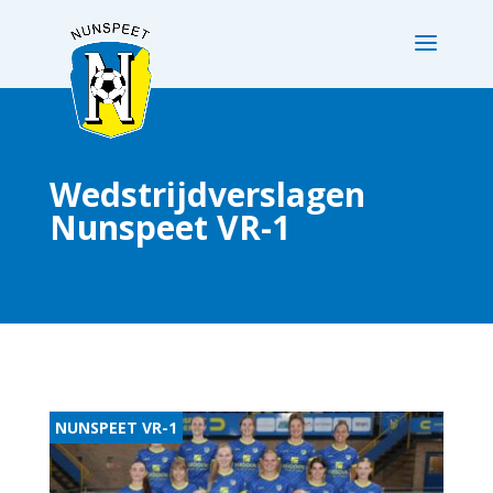
Wedstrijdverslagen
Nunspeet VR-1
NUNSPEET VR-1