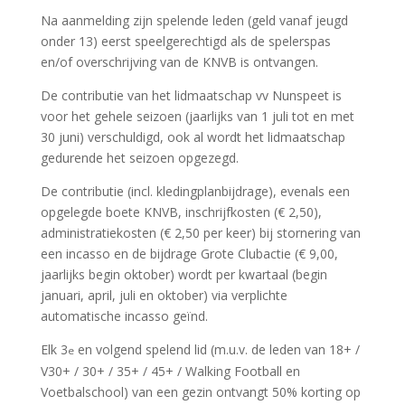
Na aanmelding zijn spelende leden (geld vanaf jeugd
onder 13) eerst speelgerechtigd als de spelerspas
en/of overschrijving van de KNVB is ontvangen.
De contributie van het lidmaatschap vv Nunspeet is
voor het gehele seizoen (jaarlijks van 1 juli tot en met
30 juni) verschuldigd, ook al wordt het lidmaatschap
gedurende het seizoen opgezegd.
De contributie (incl. kledingplanbijdrage), evenals een
opgelegde boete KNVB, inschrijfkosten (€ 2,50),
administratiekosten (€ 2,50 per keer) bij stornering van
een incasso en de bijdrage Grote Clubactie (€ 9,00,
jaarlijks begin oktober) wordt per kwartaal (begin
januari, april, juli en oktober) via verplichte
automatische incasso geïnd.
Elk 3
en volgend spelend lid (m.u.v. de leden van 18+ /
e
V30+ / 30+ / 35+ / 45+ / Walking Football en
Voetbalschool) van een gezin ontvangt 50% korting op