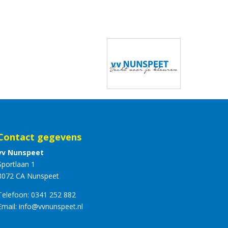
Contact gegevens
vv Nunspeet
Sportlaan 1
8072 CA Nunspeet
Telefoon:
0341 252 882
Email:
info@vvnunspeet.nl