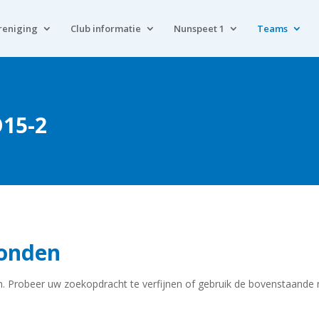
reniging
Club informatie
Nunspeet 1
Teams
O15-2
vonden
. Probeer uw zoekopdracht te verfijnen of gebruik de bovenstaande n