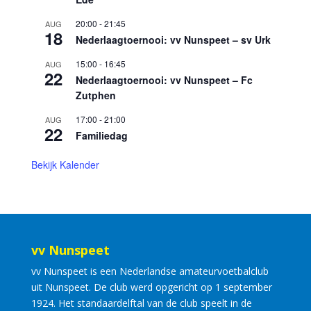
20:00
-
21:45
AUG
18
Nederlaagtoernooi: vv Nunspeet – sv Urk
15:00
-
16:45
AUG
22
Nederlaagtoernooi: vv Nunspeet – Fc
Zutphen
17:00
-
21:00
AUG
22
Familiedag
Bekijk Kalender
vv Nunspeet
vv Nunspeet is een Nederlandse amateurvoetbalclub
uit Nunspeet. De club werd opgericht op 1 september
1924. Het standaardelftal van de club speelt in de