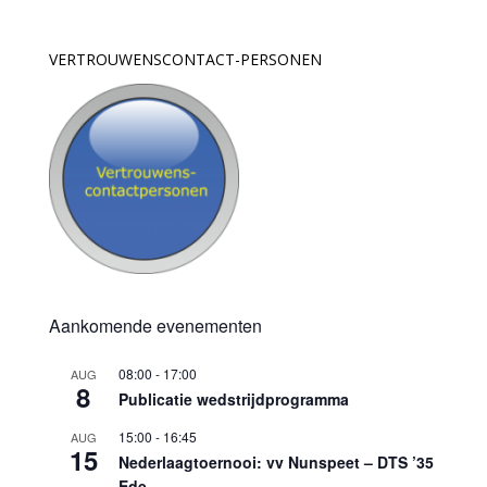
VERTROUWENSCONTACT-PERSONEN
Aankomende evenementen
08:00
-
17:00
AUG
8
Publicatie wedstrijdprogramma
15:00
-
16:45
AUG
15
Nederlaagtoernooi: vv Nunspeet – DTS ’35
Ede