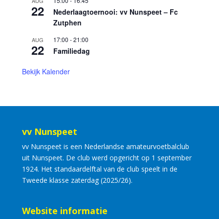
15:00
-
16:45
AUG
22
Nederlaagtoernooi: vv Nunspeet – Fc
Zutphen
17:00
-
21:00
AUG
22
Familiedag
Bekijk Kalender
vv Nunspeet
vv Nunspeet is een Nederlandse amateurvoetbalclub
uit Nunspeet. De club werd opgericht op 1 september
1924. Het standaardelftal van de club speelt in de
Tweede klasse zaterdag (2025/26).
Website informatie