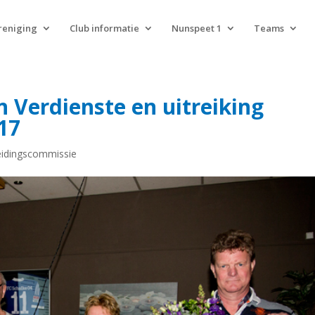
reniging
Club informatie
Nunspeet 1
Teams
Verdienste en uitreiking
17
idingscommissie