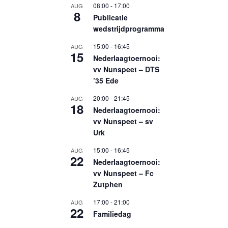
08:00
-
17:00
AUG
8
Publicatie
wedstrijdprogramma
15:00
-
16:45
AUG
15
Nederlaagtoernooi:
vv Nunspeet – DTS
’35 Ede
20:00
-
21:45
AUG
18
Nederlaagtoernooi:
vv Nunspeet – sv
Urk
15:00
-
16:45
AUG
22
Nederlaagtoernooi:
vv Nunspeet – Fc
Zutphen
17:00
-
21:00
AUG
22
Familiedag