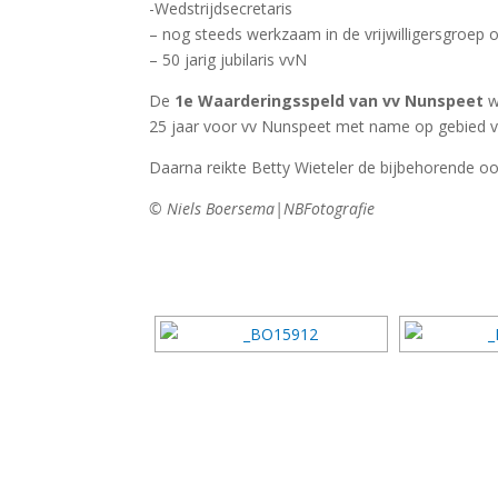
-Wedstrijdsecretaris
– nog steeds werkzaam in de vrijwilligersgroep 
– 50 jarig jubilaris vvN
De
1e Waarderingsspeld
van vv Nunspeet
w
25 jaar voor vv Nunspeet met name op gebied va
Daarna reikte Betty Wieteler de bijbehorende o
© Niels Boersema|NBFotografie
[