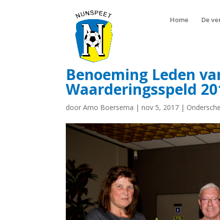
Home
De ve
Benoeming Leden van 
Waarderingsspeld 20
door
Arno Boersema
|
nov 5, 2017
|
Ondersche