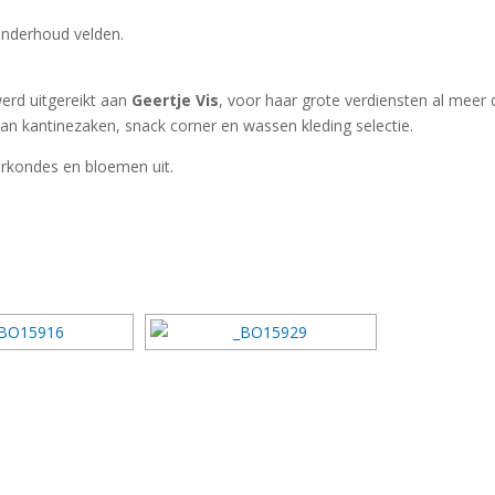
onderhoud velden.
erd uitgereikt aan
Geertje Vis
, voor haar grote verdiensten al meer
n kantinezaken, snack corner en wassen kleding selectie.
orkondes en bloemen uit.
DIAVOORSTELLING TONEN]