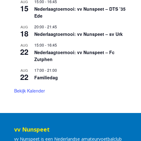
15:00
-
16:45
AUG
15
Nederlaagtoernooi: vv Nunspeet – DTS ’35
Ede
20:00
-
21:45
AUG
18
Nederlaagtoernooi: vv Nunspeet – sv Urk
15:00
-
16:45
AUG
22
Nederlaagtoernooi: vv Nunspeet – Fc
Zutphen
17:00
-
21:00
AUG
22
Familiedag
Bekijk Kalender
vv Nunspeet
vv Nunspeet is een Nederlandse amateurvoetbalclub