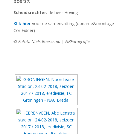
DOS ’37:
–
Scheidsrechter:
de heer Hoving
Klik hier
voor de samenvatting (opname&montage
Cor Fidder)
© Foto’s: Niels Boersema | NBFotografie
[DIAVOORSTELLING TONEN]