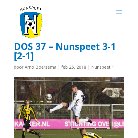
DOS 37 – Nunspeet 3-1
[2-1]
door
Arno Boersema
|
feb 25, 2018
|
Nunspeet 1