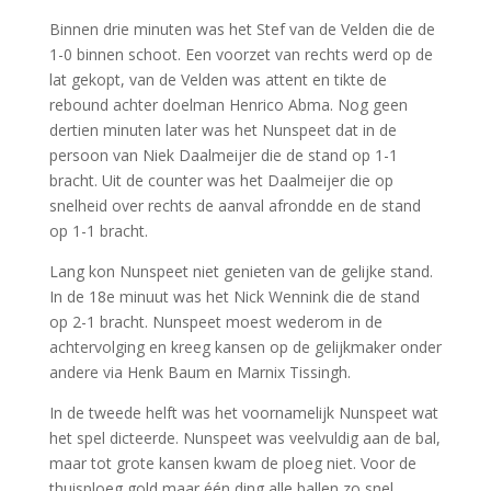
Binnen drie minuten was het Stef van de Velden die de
1-0 binnen schoot. Een voorzet van rechts werd op de
lat gekopt, van de Velden was attent en tikte de
rebound achter doelman Henrico Abma. Nog geen
dertien minuten later was het Nunspeet dat in de
persoon van Niek Daalmeijer die de stand op 1-1
bracht. Uit de counter was het Daalmeijer die op
snelheid over rechts de aanval afrondde en de stand
op 1-1 bracht.
Lang kon Nunspeet niet genieten van de gelijke stand.
In de 18e minuut was het Nick Wennink die de stand
op 2-1 bracht. Nunspeet moest wederom in de
achtervolging en kreeg kansen op de gelijkmaker onder
andere via Henk Baum en Marnix Tissingh.
In de tweede helft was het voornamelijk Nunspeet wat
het spel dicteerde. Nunspeet was veelvuldig aan de bal,
maar tot grote kansen kwam de ploeg niet. Voor de
thuisploeg gold maar één ding alle ballen zo snel