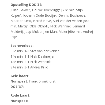
Opstelling DOS ’37:
Julian Bakker, Douwe Koebrugge [72e min. Stijn
Kuiper], Jochem Oude Booijnk, Dennis Boshoeve,
Maarten Smit, Bernd Bove, Stef van der velden [86e
min. Martijn Olde Olthof], Nick Wennink, Lennard
Mulderij, Jaap Mulderij en Marc Meier [60e min. Andrej
Piljic]
Scoreverloop:
3e min. 1-0 Stef van der Velden
14e min. 1-1 Niek Daalmeijer
18e min. 2-1 Nick Wennink
84e min. 3-1 Andrej Piljic
Gele kaart:
Nunspeet:
Frank Bronkhorst
DOS ’37:
–
Rode kaart:
Nunspeet:
–