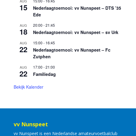
15:00
-
16:45
AUG
15
Nederlaagtoernooi: vv Nunspeet – DTS ’35
Ede
20:00
-
21:45
AUG
18
Nederlaagtoernooi: vv Nunspeet – sv Urk
15:00
-
16:45
AUG
22
Nederlaagtoernooi: vv Nunspeet – Fc
Zutphen
17:00
-
21:00
AUG
22
Familiedag
Bekijk Kalender
vv Nunspeet
vv Nunspeet is een Nederlandse amateurvoetbalclub