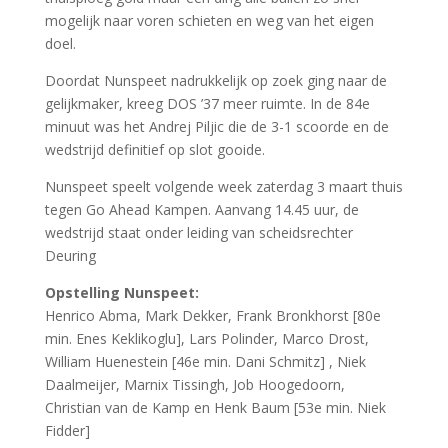
mogelijk naar voren schieten en weg van het eigen
doel.
Doordat Nunspeet nadrukkelijk op zoek ging naar de
gelijkmaker, kreeg DOS ’37 meer ruimte. In de 84e
minuut was het Andrej Piljic die de 3-1 scoorde en de
wedstrijd definitief op slot gooide.
Nunspeet speelt volgende week zaterdag 3 maart thuis
tegen Go Ahead Kampen. Aanvang 14.45 uur, de
wedstrijd staat onder leiding van scheidsrechter
Deuring
Opstelling Nunspeet:
Henrico Abma, Mark Dekker, Frank Bronkhorst [80e
min. Enes Keklikoglu], Lars Polinder, Marco Drost,
William Huenestein [46e min. Dani Schmitz] , Niek
Daalmeijer, Marnix Tissingh, Job Hoogedoorn,
Christian van de Kamp en Henk Baum [53e min. Niek
Fidder]