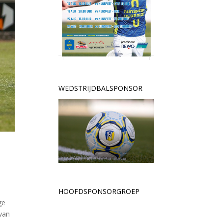
WEDSTRIJDBALSPONSOR
HOOFDSPONSORGROEP
ge
van