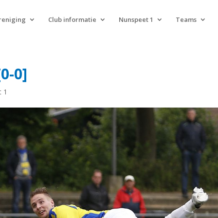
reniging
Club informatie
Nunspeet 1
Teams
0-0]
t 1