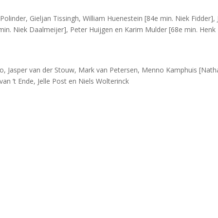
linder, Gieljan Tissingh, William Huenestein [84e min. Niek Fidder], 
in. Niek Daalmeijer], Peter Huijgen en Karim Mulder [68e min. Henk
do, Jasper van der Stouw, Mark van Petersen, Menno Kamphuis [Nath
an ’t Ende, Jelle Post en Niels Wolterinck