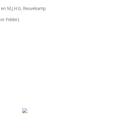
 en M.J.H.G. Reuvekamp
r Fidder)