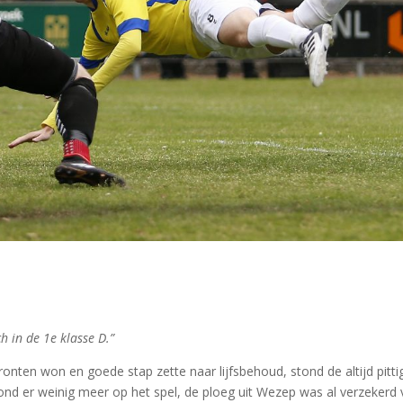
 in de 1e klasse D.”
ten won en goede stap zette naar lijfsbehoud, stond de altijd pitti
d er weinig meer op het spel, de ploeg uit Wezep was al verzekerd 