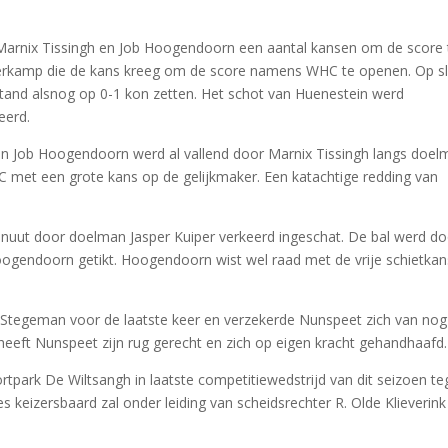
 Marnix Tissingh en Job Hoogendoorn een aantal kansen om de score 
terkamp die de kans kreeg om de score namens WHC te openen. Op s
stand alsnog op 0-1 kon zetten. Het schot van Huenestein werd
eerd.
van Job Hoogendoorn werd al vallend door Marnix Tissingh langs doe
C met een grote kans op de gelijkmaker. Een katachtige redding van
nuut door doelman Jasper Kuiper verkeerd ingeschat. De bal werd do
gendoorn getikt. Hoogendoorn wist wel raad met de vrije schietkan
er Stegeman voor de laatste keer en verzekerde Nunspeet zich van no
n heeft Nunspeet zijn rug gerecht en zich op eigen kracht gehandhaafd.
tpark De Wiltsangh in laatste competitiewedstrijd van dit seizoen t
 keizersbaard zal onder leiding van scheidsrechter R. Olde Klieverink