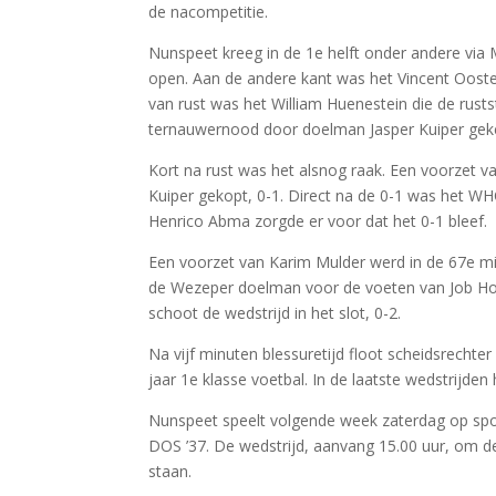
de nacompetitie.
Nunspeet kreeg in de 1e helft onder andere via
open. Aan de andere kant was het Vincent Oos
van rust was het William Huenestein die de rust
ternauwernood door doelman Jasper Kuiper gek
Kort na rust was het alsnog raak. Een voorzet 
Kuiper gekopt, 0-1. Direct na de 0-1 was het WH
Henrico Abma zorgde er voor dat het 0-1 bleef.
Een voorzet van Karim Mulder werd in de 67e mi
de Wezeper doelman voor de voeten van Job Hoo
schoot de wedstrijd in het slot, 0-2.
Na vijf minuten blessuretijd floot scheidsrecht
jaar 1e klasse voetbal. In de laatste wedstrijde
Nunspeet speelt volgende week zaterdag op spor
DOS ’37. De wedstrijd, aanvang 15.00 uur, om des
staan.