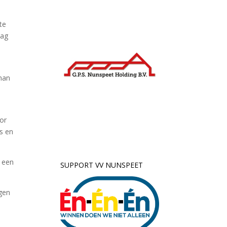
te
lag
lman
or
s en
g een
SUPPORT VV NUNSPEET
egen