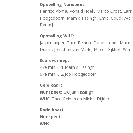
Opstelling Nunspeet:
Henrico Abma, Ronald Hoek, Marco Drost, Lars Po
Hoogedoorn, Marnix Tissingh, Emiel Goud [74e m
Baum]
Opstelling WHC:
Jasper kuiper, Taco Reinen, Carlos Lopes Mace
Duim], Jonathan van Marle, Mitcel Dijkhof, Wim v
Scoreverloop:
47e min. 0-1 Marnix Tissingh
67e min. 0-2 Job Hoogedoorn
Gele kaart:
Nunspeet:
Gieljan Tissingh
WHC:
Taco Reinen en Michel Dijkhof
Rode kaart:
Nunspeet:
–
WHC:
–