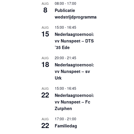
08:00
-
17:00
AUG
8
Publicatie
wedstrijdprogramma
15:00
-
16:45
AUG
15
Nederlaagtoernooi:
vv Nunspeet – DTS
’35 Ede
20:00
-
21:45
AUG
18
Nederlaagtoernooi:
vv Nunspeet – sv
Urk
15:00
-
16:45
AUG
22
Nederlaagtoernooi:
vv Nunspeet – Fc
Zutphen
17:00
-
21:00
AUG
22
Familiedag