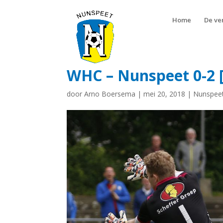
Home
De ve
WHC – Nunspeet 0-2 [
door
Arno Boersema
|
mei 20, 2018
|
Nunspee