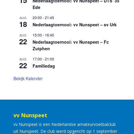
Nederlaagtoernooi: vv Nunspeet – DTS ’35
Ede
20:00
-
21:45
AUG
18
Nederlaagtoernooi: vv Nunspeet – sv Urk
15:00
-
16:45
AUG
22
Nederlaagtoernooi: vv Nunspeet – Fc
Zutphen
17:00
-
21:00
AUG
22
Familiedag
Bekijk Kalender
vv Nunspeet
vv Nunspeet is een Nederlandse amateurvoetbalclub
uit Nunspeet. De club werd opgericht op 1 september