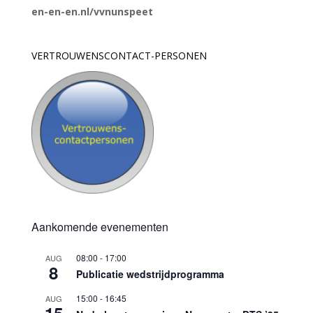
en-en-en.nl/vvnunspeet
VERTROUWENSCONTACT-PERSONEN
Aankomende evenementen
08:00
-
17:00
AUG
8
Publicatie wedstrijdprogramma
15:00
-
16:45
AUG
15