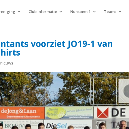
reniging
Club informatie
Nunspeet 1
Teams
ntants voorziet JO19-1 van
hirts
 nieuws