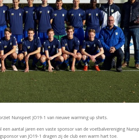
ziet Nunspeet JO19-1 van nieuwe warming up shirts.
 een aantal jaren een vaste sponsor van de voetbalvereniging Nunsp
ingsponsor van JO19-1 dragen zij de club een warm hart toe.