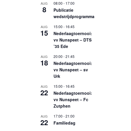
08:00
-
17:00
AUG
8
Publicatie
wedstrijdprogramma
15:00
-
16:45
AUG
15
Nederlaagtoernooi:
vv Nunspeet – DTS
’35 Ede
20:00
-
21:45
AUG
18
Nederlaagtoernooi:
vv Nunspeet – sv
Urk
15:00
-
16:45
AUG
22
Nederlaagtoernooi:
vv Nunspeet – Fc
Zutphen
17:00
-
21:00
AUG
22
Familiedag