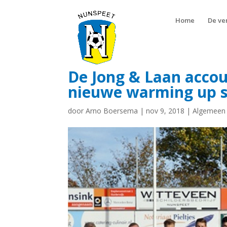
Home
De ve
De Jong & Laan accou
nieuwe warming up s
door
Arno Boersema
|
nov 9, 2018
|
Algemeen