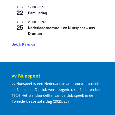
17:00
-
21:00
AUG
22
Familiedag
20:00
-
21:45
AUG
25
Nederlaagtoernooi: vv Nunspeet – asv
Dronten
Bekijk Kalender
vv Nunspeet
vv Nunspeet is een Nederlandse amateurvoetbalclub
uit Nunspeet. De club werd opgericht op 1 september
1924. Het standaardelftal van de club speelt in de
Tweede klasse zaterdag (2025/26).