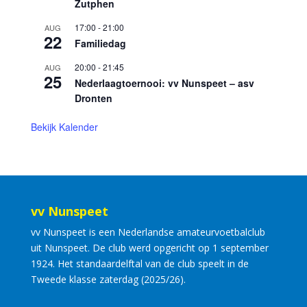
Zutphen
17:00
-
21:00
AUG
22
Familiedag
20:00
-
21:45
AUG
25
Nederlaagtoernooi: vv Nunspeet – asv
Dronten
Bekijk Kalender
vv Nunspeet
vv Nunspeet is een Nederlandse amateurvoetbalclub
uit Nunspeet. De club werd opgericht op 1 september
1924. Het standaardelftal van de club speelt in de
Tweede klasse zaterdag (2025/26).