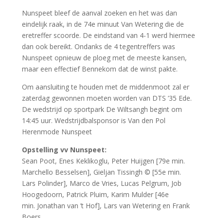
Nunspeet bleef de aanval zoeken en het was dan
eindelijk raak, in de 74e minuut Van Wetering die de
eretreffer scoorde. De eindstand van 4-1 werd hiermee
dan ook bereikt. Ondanks de 4 tegentreffers was
Nunspeet opnieuw de ploeg met de meeste kansen,
maar een effectief Bennekom dat de winst pakte.
Om aansluiting te houden met de middenmoot zal er
zaterdag gewonnen moeten worden van DTS ’35 Ede.
De wedstrijd op sportpark De Wiltsangh begint om
14:45 uur. Wedstrijdbalsponsor is Van den Pol
Herenmode Nunspeet
Opstelling vv Nunspeet:
Sean Poot, Enes Keklikoglu, Peter Huijgen [79e min.
Marchello Besselsen], Gieljan Tissingh © [55e min.
Lars Polinder], Marco de Vries, Lucas Pelgrum, Job
Hoogedoorn, Patrick Pluim, Karim Mulder [46e
min. Jonathan van ’t Hof], Lars van Wetering en Frank
Boers