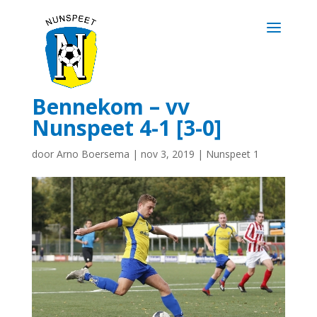
Bennekom – vv
Nunspeet 4-1 [3-0]
door
Arno Boersema
|
nov 3, 2019
|
Nunspeet 1