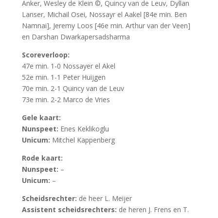
Anker, Wesley de Klein ©, Quincy van de Leuv, Dyllan
Lanser, Michail Osei, Nossayr el Aakel [84e min. Ben
Namnai], Jeremy Loos [46e min. Arthur van der Veen]
en Darshan Dwarkapersadsharma
Scoreverloop:
47e min. 1-0 Nossayer el Akel
52e min. 1-1 Peter Huijgen
70e min. 2-1 Quincy van de Leuv
73e min. 2-2 Marco de Vries
Gele kaart:
Nunspeet:
Enes Keklikoglu
Unicum:
Mitchel Kappenberg
Rode kaart:
Nunspeet:
–
Unicum:
–
Scheidsrechter:
de heer L. Meijer
Assistent scheidsrechters:
de heren J. Frens en T.