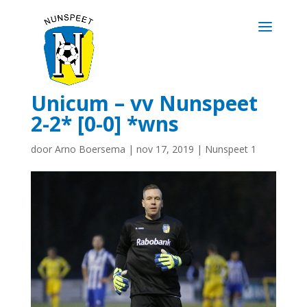
Unicum – vv Nunspeet
2-2* [0-0] *wns
door
Arno Boersema
|
nov 17, 2019
|
Nunspeet 1