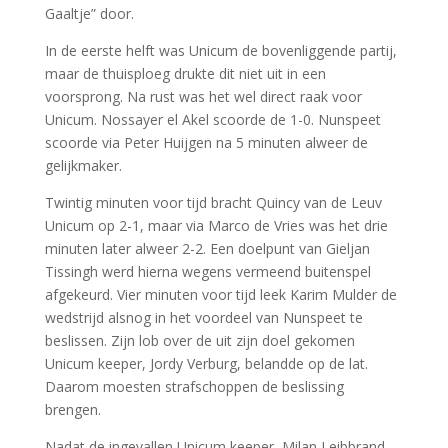
Gaaltje” door.
In de eerste helft was Unicum de bovenliggende partij,
maar de thuisploeg drukte dit niet uit in een
voorsprong. Na rust was het wel direct raak voor
Unicum. Nossayer el Akel scoorde de 1-0. Nunspeet
scoorde via Peter Huijgen na 5 minuten alweer de
gelijkmaker.
Twintig minuten voor tijd bracht Quincy van de Leuv
Unicum op 2-1, maar via Marco de Vries was het drie
minuten later alweer 2-2. Een doelpunt van Gieljan
Tissingh werd hierna wegens vermeend buitenspel
afgekeurd. Vier minuten voor tijd leek Karim Mulder de
wedstrijd alsnog in het voordeel van Nunspeet te
beslissen. Zijn lob over de uit zijn doel gekomen
Unicum keeper, Jordy Verburg, belandde op de lat.
Daarom moesten strafschoppen de beslissing
brengen.
Nadat de ingevallen Unicum keeper, Milan Leibbrand,