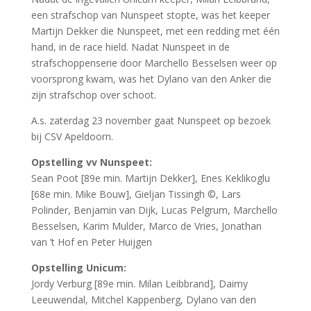
een strafschop van Nunspeet stopte, was het keeper
Martijn Dekker die Nunspeet, met een redding met één
hand, in de race hield. Nadat Nunspeet in de
strafschoppenserie door Marchello Besselsen weer op
voorsprong kwam, was het Dylano van den Anker die
zijn strafschop over schoot.
A.s. zaterdag 23 november gaat Nunspeet op bezoek
bij CSV Apeldoorn.
Opstelling vv Nunspeet:
Sean Poot [89e min. Martijn Dekker], Enes Keklikoglu
[68e min. Mike Bouw], Gieljan Tissingh ©, Lars
Polinder, Benjamin van Dijk, Lucas Pelgrum, Marchello
Besselsen, Karim Mulder, Marco de Vries, Jonathan
van ’t Hof en Peter Huijgen
Opstelling Unicum:
Jordy Verburg [89e min. Milan Leibbrand], Daimy
Leeuwendal, Mitchel Kappenberg, Dylano van den