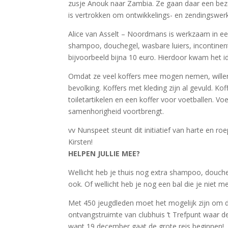
zusje Anouk naar Zambia. Ze gaan daar een bezo
is vertrokken om ontwikkelings- en zendingswer
Alice van Asselt – Noordmans is werkzaam in ee
shampoo, douchegel, wasbare luiers, incontinent
bijvoorbeeld bijna 10 euro. Hierdoor kwam het i
Omdat ze veel koffers mee mogen nemen, willen z
bevolking. Koffers met kleding zijn al gevuld. Ko
toiletartikelen en een koffer voor voetballen. V
samenhorigheid voortbrengt.
vv Nunspeet steunt dit initiatief van harte en 
Kirsten!
HELPEN JULLIE MEE?
Wellicht heb je thuis nog extra shampoo, doucheg
ook. Of wellicht heb je nog een bal die je niet me
Met 450 jeugdleden moet het mogelijk zijn om di
ontvangstruimte van clubhuis ’t Trefpunt waar
want 19 december gaat de grote reis beginnen!