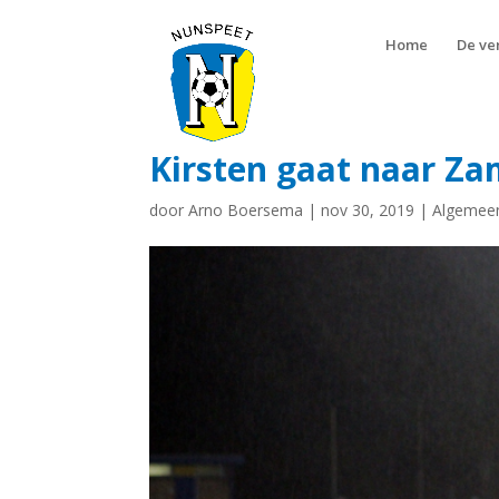
Home
De ve
Kirsten gaat naar Za
door
Arno Boersema
|
nov 30, 2019
|
Algemee