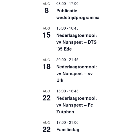
08:00
-
17:00
AUG
8
Publicatie
wedstrijdprogramma
15:00
-
16:45
AUG
15
Nederlaagtoernooi:
vv Nunspeet – DTS
’35 Ede
20:00
-
21:45
AUG
18
Nederlaagtoernooi:
vv Nunspeet – sv
Urk
15:00
-
16:45
AUG
22
Nederlaagtoernooi:
vv Nunspeet – Fc
Zutphen
17:00
-
21:00
AUG
22
Familiedag