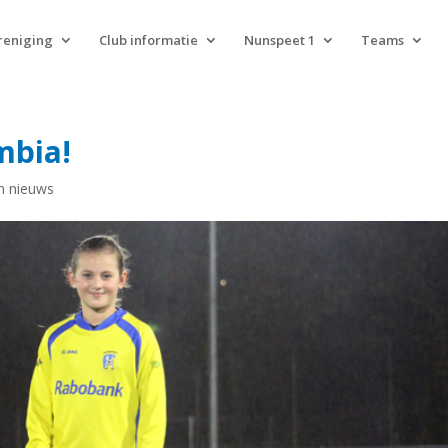
reniging
Club informatie
Nunspeet 1
Teams
mbia!
n nieuws