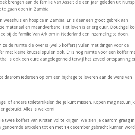
ek brengen aan de familie Van Asselt die een jaar geleden uit Nuns
k te gaan doen in Zambia.
n weeshuis en hospice in Zambia. Er is daar een groot gebrek aan
ie materiaal en maandverband. Het leven is er erg duur. Douchgel ko
dee bij de familie Van Ark om in Nederland een inzameling te doen.
e de ruimte die over is (wel 5 koffers) vullen met dingen voor de
ffer met kleine knutsel spullen ook. Er is nog ruimte voor een koffer m
oetbal is ook een dure aangelegenheid terwijl het zoveel ontspanning e
roept daarom iedereen op om een bijdrage te leveren aan de wens van
el of andere toiletartikelen die je kunt missen. Kopen mag natuurlijk
er gebruikt. Alles is welkom!
e twee koffers van Kirsten vol te krijgen! We zien je daarom graag in
 de genoemde artikelen tot en met 14 december gebracht kunnen wor