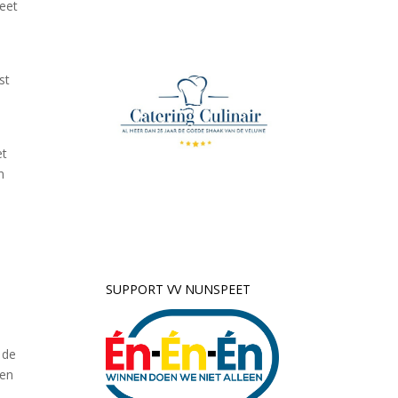
peet
st
et
n
SUPPORT VV NUNSPEET
 de
den