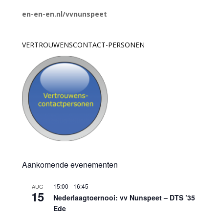
en-en-en.nl/vvnunspeet
VERTROUWENSCONTACT-PERSONEN
Aankomende evenementen
15:00
-
16:45
AUG
15
Nederlaagtoernooi: vv Nunspeet – DTS ’35
Ede