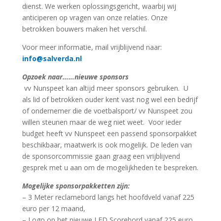
dienst. We werken oplossingsgericht, waarbij wij
anticiperen op vragen van onze relaties. Onze
betrokken bouwers maken het verschil.
Voor meer informatie, mail vrijblijvend naar:
info@salverda.nl
Opzoek naar……nieuwe sponsors
vv Nunspeet kan altijd meer sponsors gebruiken.
U
als lid of betrokken ouder kent vast nog wel een bedrijf
of ondernemer die de voetbalsport/ vv Nunspeet zou
willen steunen maar de weg niet weet.
Voor ieder
budget heeft vv Nunspeet een passend sponsorpakket
beschikbaar, maatwerk is ook mogelijk. De leden van
de sponsorcommissie gaan graag een vrijblijvend
gesprek met u aan om de mogelijkheden te bespreken.
Mogelijke sponsorpakketten zijn:
– 3 Meter reclamebord langs het hoofdveld vanaf 225
euro per 12 maand,
– Logo op het nieuwe LED Scorebord vanaf 225 euro