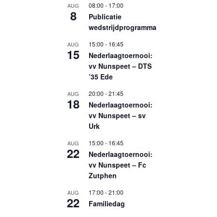
08:00
-
17:00
AUG
8
Publicatie
wedstrijdprogramma
15:00
-
16:45
AUG
15
Nederlaagtoernooi:
vv Nunspeet – DTS
’35 Ede
20:00
-
21:45
AUG
18
Nederlaagtoernooi:
vv Nunspeet – sv
Urk
15:00
-
16:45
AUG
22
Nederlaagtoernooi:
vv Nunspeet – Fc
Zutphen
17:00
-
21:00
AUG
22
Familiedag