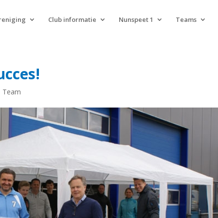
reniging
Club informatie
Nunspeet 1
Teams
ucces!
e Team