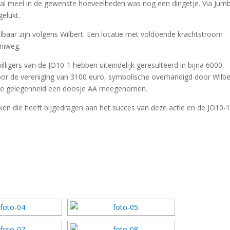
ral meel in de gewenste hoeveelheden was nog een dingetje. Via Jum
gelukt.
lbaar zijn volgens Wilbert. Een locatie met voldoende krachtstroom
aniweg.
ligers van de JO10-1 hebben uiteindelijk geresulteerd in bijna 6000
or de vereniging van 3100 euro, symbolische overhandigd door Wilbe
r de gelegenheid een doosje AA meegenomen.
en die heeft bijgedragen aan het succes van deze actie en de JO10-1
DIAVOORSTELLING TONEN]