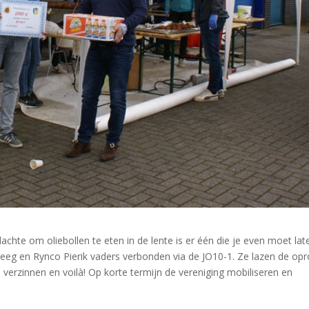
chte om oliebollen te eten in de lente is er één die je even moet lat
teeg en Rynco Pierik vaders verbonden via de JO10-1. Ze lazen de op
verzinnen en voilà! Op korte termijn de vereniging mobiliseren en