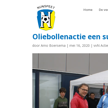
Home
De ve
Oliebollenactie een s
door
Arno Boersema
|
mei 16, 2020
|
vvN Acti