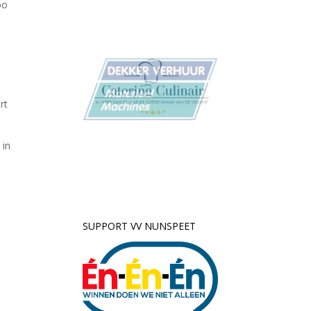
bo
rt
 in
SUPPORT VV NUNSPEET