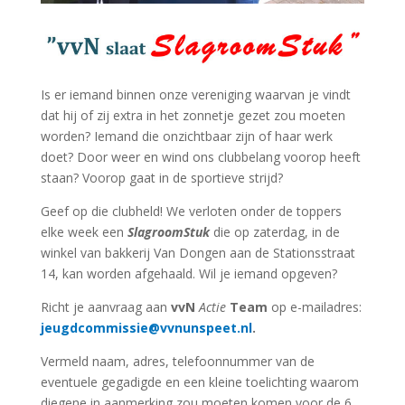
Is er iemand binnen onze vereniging waarvan je vindt
dat hij of zij extra in het zonnetje gezet zou moeten
worden? Iemand die onzichtbaar zijn of haar werk
doet? Door weer en wind ons clubbelang voorop heeft
staan? Voorop gaat in de sportieve strijd?
Geef op die clubheld! We verloten onder de toppers
elke week een
SlagroomStuk
die op zaterdag, in de
winkel van bakkerij Van Dongen aan de Stationsstraat
14, kan worden afgehaald. Wil je iemand opgeven?
Richt je aanvraag aan
vvN
Actie
Team
op e-mailadres:
jeugdcommissie@vvnunspeet.nl
.
Vermeld naam, adres, telefoonnummer van de
eventuele gegadigde en een kleine toelichting waarom
diegene in aanmerking zou moeten komen voor de 6