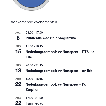
Aankomende evenementen
08:00
-
17:00
AUG
8
Publicatie wedstrijdprogramma
15:00
-
16:45
AUG
15
Nederlaagtoernooi: vv Nunspeet – DTS ’35
Ede
20:00
-
21:45
AUG
18
Nederlaagtoernooi: vv Nunspeet – sv Urk
15:00
-
16:45
AUG
22
Nederlaagtoernooi: vv Nunspeet – Fc
Zutphen
17:00
-
21:00
AUG
22
Familiedag