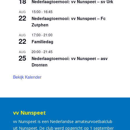
18
Nederlaagtoernooi: vv Nunspeet – sv Urk
15:00
-
16:45
AUG
22
Nederlaagtoernooi: vv Nunspeet – Fc
Zutphen
17:00
-
21:00
AUG
22
Familiedag
20:00
-
21:45
AUG
25
Nederlaagtoernooi: vv Nunspeet – asv
Dronten
Bekijk Kalender
vv Nunspeet
vv Nunspeet is een Nederlandse amateurvoetbalclub
uit Nunspeet. De club werd opgericht op 1 september