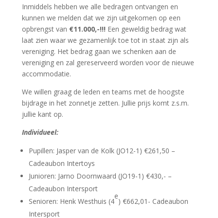
Inmiddels hebben we alle bedragen ontvangen en
kunnen we melden dat we zijn uitgekomen op een
opbrengst van
€11.000,-!!!
Een geweldig bedrag wat
laat zien waar we gezamenlijk toe tot in staat zijn als
vereniging. Het bedrag gaan we schenken aan de
vereniging en zal gereserveerd worden voor de nieuwe
accommodatie.
We willen graag de leden en teams met de hoogste
bijdrage in het zonnetje zetten. Jullie prijs komt z.s.m.
jullie kant op.
Individueel:
Pupillen: Jasper van de Kolk (JO12-1) €261,50 –
Cadeaubon Intertoys
Junioren: Jarno Doornwaard (JO19-1) €430,- –
Cadeaubon Intersport
e
Senioren: Henk Westhuis (4
) €662,01- Cadeaubon
Intersport