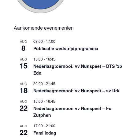
Aankomende evenementen
08:00
-
17:00
AUG
8
Publicatie wedstrijdprogramma
15:00
-
16:45
AUG
15
Nederlaagtoernooi: vv Nunspeet – DTS ’35
Ede
20:00
-
21:45
AUG
18
Nederlaagtoernooi: vv Nunspeet – sv Urk
15:00
-
16:45
AUG
22
Nederlaagtoernooi: vv Nunspeet – Fc
Zutphen
17:00
-
21:00
AUG
22
Familiedag