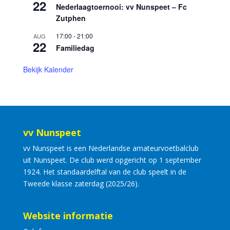
22
Nederlaagtoernooi: vv Nunspeet – Fc
Zutphen
17:00
-
21:00
AUG
22
Familiedag
Bekijk Kalender
vv Nunspeet
vv Nunspeet is een Nederlandse amateurvoetbalclub
uit Nunspeet. De club werd opgericht op 1 september
1924. Het standaardelftal van de club speelt in de
Tweede klasse zaterdag (2025/26).
Website informatie