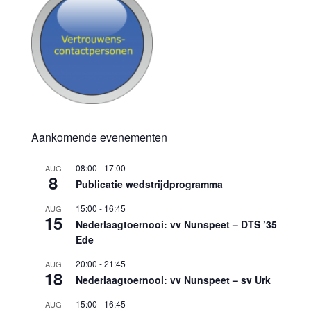
Aankomende evenementen
08:00
-
17:00
AUG
8
Publicatie wedstrijdprogramma
15:00
-
16:45
AUG
15
Nederlaagtoernooi: vv Nunspeet – DTS ’35
Ede
20:00
-
21:45
AUG
18
Nederlaagtoernooi: vv Nunspeet – sv Urk
15:00
-
16:45
AUG