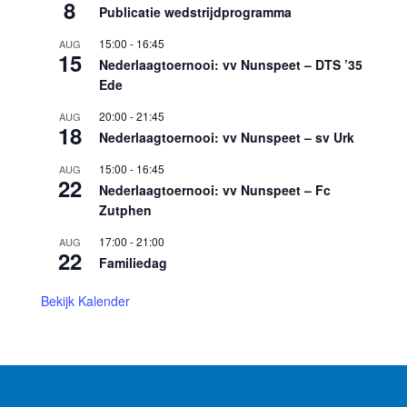
8
Publicatie wedstrijdprogramma
15:00
-
16:45
AUG
15
Nederlaagtoernooi: vv Nunspeet – DTS ’35
Ede
20:00
-
21:45
AUG
18
Nederlaagtoernooi: vv Nunspeet – sv Urk
15:00
-
16:45
AUG
22
Nederlaagtoernooi: vv Nunspeet – Fc
Zutphen
17:00
-
21:00
AUG
22
Familiedag
Bekijk Kalender