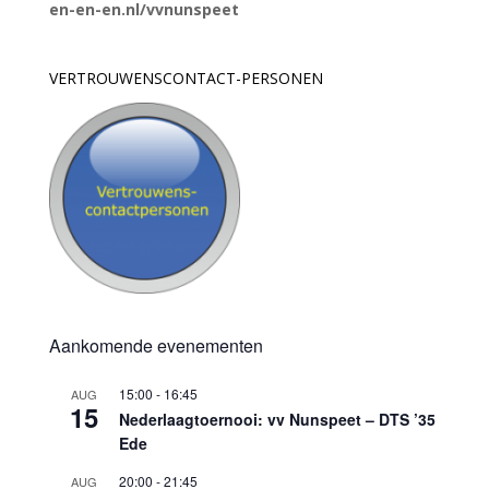
en-en-en.nl/vvnunspeet
VERTROUWENSCONTACT-PERSONEN
Aankomende evenementen
15:00
-
16:45
AUG
15
Nederlaagtoernooi: vv Nunspeet – DTS ’35
Ede
20:00
-
21:45
AUG