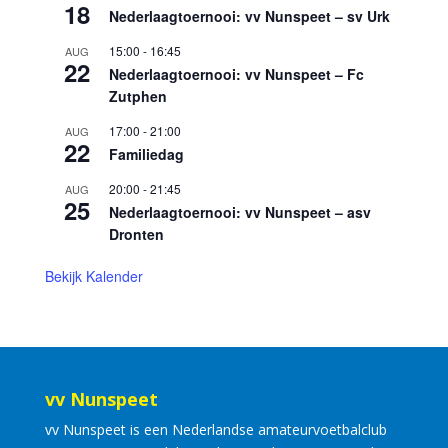
18
Nederlaagtoernooi: vv Nunspeet – sv Urk
15:00
-
16:45
AUG
22
Nederlaagtoernooi: vv Nunspeet – Fc
Zutphen
17:00
-
21:00
AUG
22
Familiedag
20:00
-
21:45
AUG
25
Nederlaagtoernooi: vv Nunspeet – asv
Dronten
Bekijk Kalender
vv Nunspeet
vv Nunspeet is een Nederlandse amateurvoetbalclub