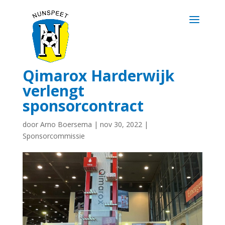
Qimarox Harderwijk
verlengt
sponsorcontract
door
Arno Boersema
|
nov 30, 2022
|
Sponsorcommissie