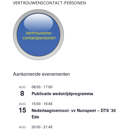
VERTROUWENSCONTACT-PERSONEN
Aankomende evenementen
08:00
-
17:00
AUG
8
Publicatie wedstrijdprogramma
15:00
-
16:45
AUG
15
Nederlaagtoernooi: vv Nunspeet – DTS ’35
Ede
20:00
-
21:45
AUG