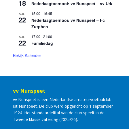
18
Nederlaagtoernooi: vv Nunspeet – sv Urk
15:00
-
16:45
AUG
22
Nederlaagtoernooi: vv Nunspeet – Fc
Zutphen
17:00
-
21:00
AUG
22
Familiedag
Bekijk Kalender
vv Nunspeet
vv Nunspeet is een Nederlandse amateurvoetbalclub
uit Nunspeet. De club werd opgericht op 1 september
1924. Het standaardelftal van de club speelt in de
Tweede klasse zaterdag (2025/26).