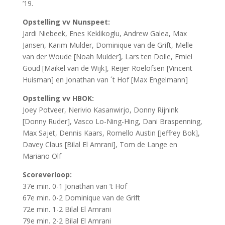
’19.
Opstelling vv Nunspeet:
Jardi Niebeek, Enes Keklikoglu, Andrew Galea, Max
Jansen, Karim Mulder, Dominique van de Grift, Melle
van der Woude [Noah Mulder], Lars ten Dolle, Emiel
Goud [Maikel van de Wijk], Reijer Roelofsen [Vincent
Huisman] en Jonathan van ´t Hof [Max Engelmann]
Opstelling vv HBOK:
Joey Potveer, Nerivio Kasanwirjo, Donny Rijnink
[Donny Ruder], Vasco Lo-Ning-Hing, Dani Braspenning,
Max Sajet, Dennis Kaars, Romello Austin [Jeffrey Bok],
Davey Claus [Bilal El Amrani], Tom de Lange en
Mariano Olf
Scoreverloop:
37e min. 0-1 Jonathan van ’t Hof
67e min. 0-2 Dominique van de Grift
72e min. 1-2 Bilal El Amrani
79e min. 2-2 Bilal El Amrani