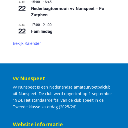
15:00
-
16:45
AUG
22
Nederlaagtoernooi: vv Nunspeet – Fc
Zutphen
17:00
-
21:00
AUG
22
Familiedag
Bekijk Kalender
vv Nunspeet
vv Nunspeet is een Nederlandse amateurvoetbalclub
uit Nunspeet. De club werd opgericht op 1 september
1924. Het standaardelftal van de club speelt in de
Tweede klasse zaterdag (2025/26).
Website informatie