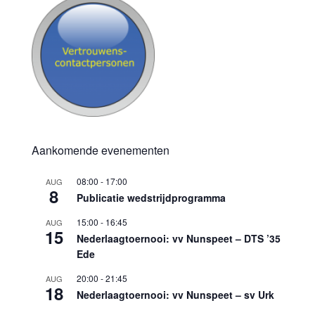
Aankomende evenementen
08:00
-
17:00
AUG
8
Publicatie wedstrijdprogramma
15:00
-
16:45
AUG
15
Nederlaagtoernooi: vv Nunspeet – DTS ’35
Ede
20:00
-
21:45
AUG
18
Nederlaagtoernooi: vv Nunspeet – sv Urk