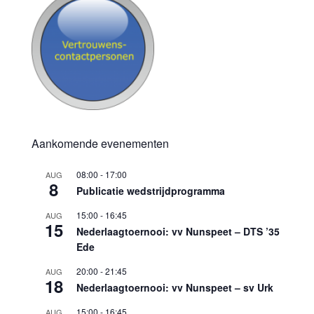
Aankomende evenementen
08:00
-
17:00
AUG
8
Publicatie wedstrijdprogramma
15:00
-
16:45
AUG
15
Nederlaagtoernooi: vv Nunspeet – DTS ’35
Ede
20:00
-
21:45
AUG
18
Nederlaagtoernooi: vv Nunspeet – sv Urk
15:00
-
16:45
AUG