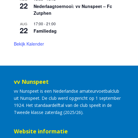
22
Nederlaagtoernooi: vv Nunspeet – Fc
Zutphen
17:00
-
21:00
AUG
22
Familiedag
Bekijk Kalender
vv Nunspeet
vv Nunspeet is een Nederlandse amateurvoetbalclub
uit Nunspeet. De club werd opgericht op 1 september
1924. Het standaardelftal van de club speelt in de
Tweede klasse zaterdag (2025/26).
Website informatie