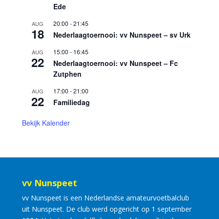
Ede
20:00
-
21:45
AUG
18
Nederlaagtoernooi: vv Nunspeet – sv Urk
15:00
-
16:45
AUG
22
Nederlaagtoernooi: vv Nunspeet – Fc
Zutphen
17:00
-
21:00
AUG
22
Familiedag
Bekijk Kalender
vv Nunspeet
vv Nunspeet is een Nederlandse amateurvoetbalclub
uit Nunspeet. De club werd opgericht op 1 september