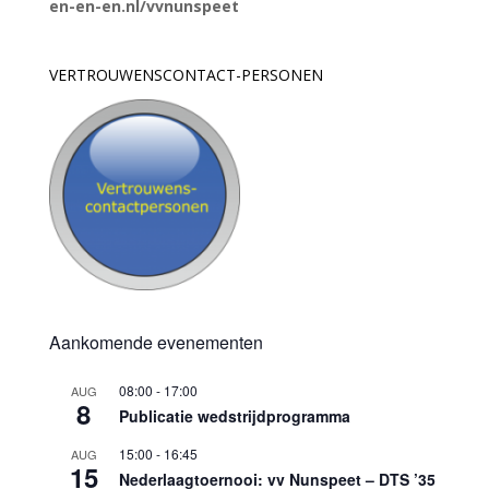
en-en-en.nl/vvnunspeet
VERTROUWENSCONTACT-PERSONEN
Aankomende evenementen
08:00
-
17:00
AUG
8
Publicatie wedstrijdprogramma
15:00
-
16:45
AUG
15
Nederlaagtoernooi: vv Nunspeet – DTS ’35