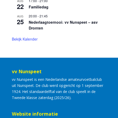
17:00
-
21:00
AUG
22
Familiedag
20:00
-
21:45
AUG
25
Nederlaagtoernooi: vv Nunspeet – asv
Dronten
Bekijk Kalender
vv Nunspeet
vv Nunspeet is een Nederlandse amateurvoetbalclub
uit Nunspeet. De club werd opgericht op 1 september
1924. Het standaardelftal van de club speelt in de
Tweede klasse zaterdag (2025/26).
Website informatie