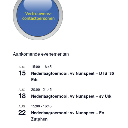
Aankomende evenementen
15:00
-
16:45
AUG
15
Nederlaagtoernooi: vv Nunspeet – DTS ’35
Ede
20:00
-
21:45
AUG
18
Nederlaagtoernooi: vv Nunspeet – sv Urk
15:00
-
16:45
AUG
22
Nederlaagtoernooi: vv Nunspeet – Fc
Zutphen