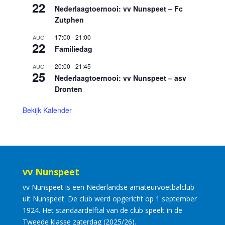
22
Nederlaagtoernooi: vv Nunspeet – Fc
Zutphen
17:00
-
21:00
AUG
22
Familiedag
20:00
-
21:45
AUG
25
Nederlaagtoernooi: vv Nunspeet – asv
Dronten
Bekijk Kalender
vv Nunspeet
vv Nunspeet is een Nederlandse amateurvoetbalclub
uit Nunspeet. De club werd opgericht op 1 september
1924. Het standaardelftal van de club speelt in de
Tweede klasse zaterdag (2025/26).