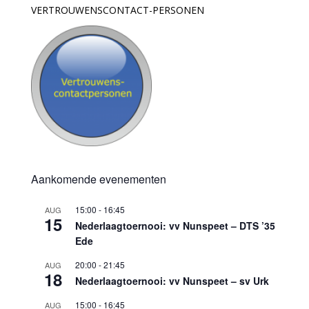
VERTROUWENSCONTACT-PERSONEN
Aankomende evenementen
15:00
-
16:45
AUG
15
Nederlaagtoernooi: vv Nunspeet – DTS ’35
Ede
20:00
-
21:45
AUG
18
Nederlaagtoernooi: vv Nunspeet – sv Urk
15:00
-
16:45
AUG