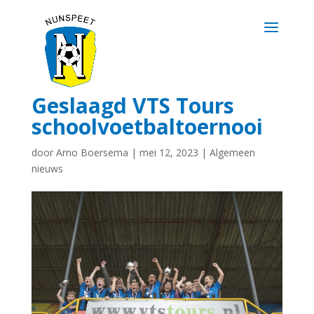
Geslaagd VTS Tours
schoolvoetbaltoernooi
door
Arno Boersema
|
mei 12, 2023
|
Algemeen
nieuws