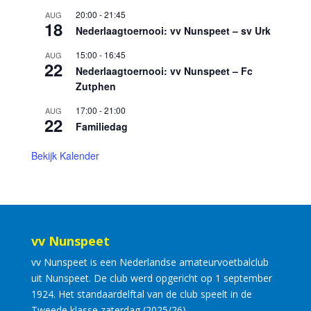
20:00
-
21:45
AUG
18
Nederlaagtoernooi: vv Nunspeet – sv Urk
15:00
-
16:45
AUG
22
Nederlaagtoernooi: vv Nunspeet – Fc
Zutphen
17:00
-
21:00
AUG
22
Familiedag
Bekijk Kalender
vv Nunspeet
vv Nunspeet is een Nederlandse amateurvoetbalclub
uit Nunspeet. De club werd opgericht op 1 september
1924. Het standaardelftal van de club speelt in de
Tweede klasse zaterdag (2025/26).