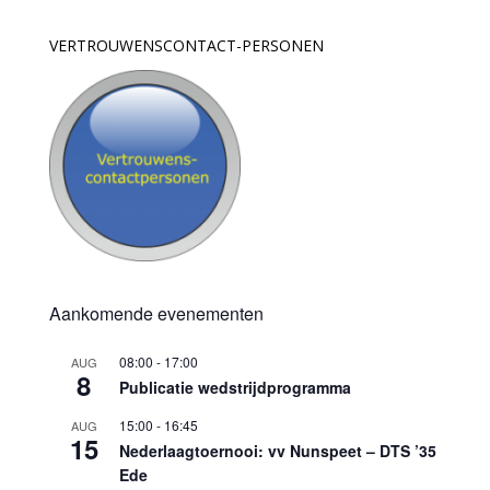
VERTROUWENSCONTACT-PERSONEN
Aankomende evenementen
08:00
-
17:00
AUG
8
Publicatie wedstrijdprogramma
15:00
-
16:45
AUG
15
Nederlaagtoernooi: vv Nunspeet – DTS ’35
Ede