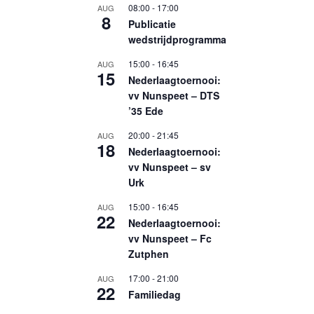
08:00
-
17:00
AUG
8
Publicatie
wedstrijdprogramma
15:00
-
16:45
AUG
15
Nederlaagtoernooi:
vv Nunspeet – DTS
’35 Ede
20:00
-
21:45
AUG
18
Nederlaagtoernooi:
vv Nunspeet – sv
Urk
15:00
-
16:45
AUG
22
Nederlaagtoernooi:
vv Nunspeet – Fc
Zutphen
17:00
-
21:00
AUG
22
Familiedag