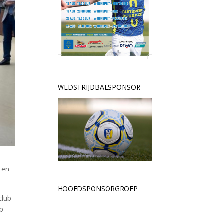
WEDSTRIJDBALSPONSOR
 en
HOOFDSPONSORGROEP
club
up