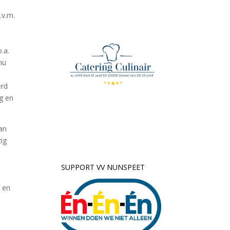
.v.m.
.a.
nu
erd
g en
an
ig
SUPPORT VV NUNSPEET
n en