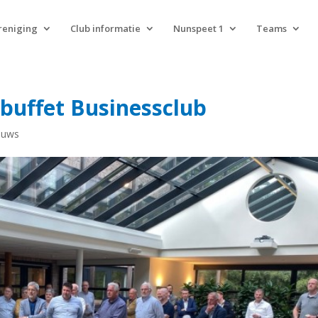
reniging
Club informatie
Nunspeet 1
Teams
tbuffet Businessclub
euws