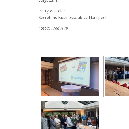
volgt z.s.m.
Betty Wieteler
Secretaris Businessclub vv Nunspeet
Foto’s: Fred Hup
[