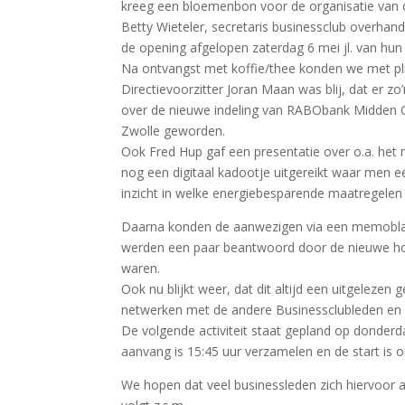
kreeg een bloemenbon voor de organisatie van di
Betty Wieteler, secretaris businessclub overhan
de opening afgelopen zaterdag 6 mei jl. van hun
Na ontvangst met koffie/thee konden we met plm.
Directievoorzitter Joran Maan was blij, dat er z
over de nieuwe indeling van RABObank Midden 
Zwolle geworden.
Ook Fred Hup gaf een presentatie over o.a. het
nog een digitaal kadootje uitgereikt waar men 
inzicht in welke energiebesparende maatregelen
Daarna konden de aanwezigen via een memoblaa
werden een paar beantwoord door de nieuwe hoo
waren.
Ook nu blijkt weer, dat dit altijd een uitgeleze
netwerken met de andere Businessclubleden en
De volgende activiteit staat gepland op donder
aanvang is 15:45 uur verzamelen en de start is 
We hopen dat veel businessleden zich hiervoor a