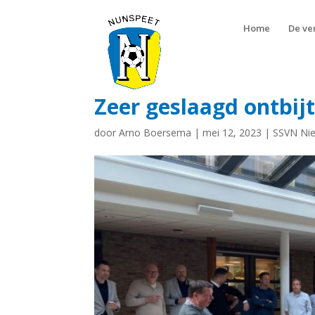
Home
De ve
Zeer geslaagd ontbij
door
Arno Boersema
|
mei 12, 2023
|
SSVN Ni