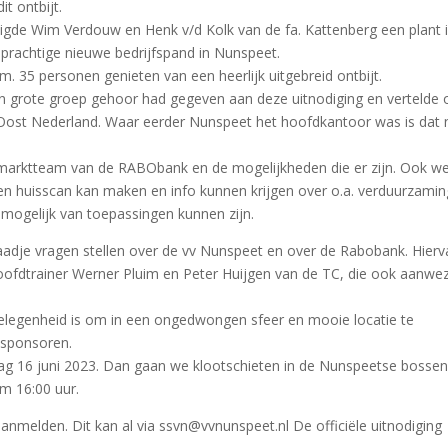
t ontbijt.
digde Wim Verdouw en Henk v/d Kolk van de fa. Kattenberg een plant i
 prachtige nieuwe bedrijfspand in Nunspeet.
 35 personen genieten van een heerlijk uitgebreid ontbijt.
o’n grote groep gehoor had gegeven aan deze uitnodiging en vertelde o
Oost Nederland. Waar eerder Nunspeet het hoofdkantoor was is dat 
 marktteam van de RABObank en de mogelijkheden die er zijn. Ook w
een huisscan kan maken en info kunnen krijgen over o.a. verduurzamin
 mogelijk van toepassingen kunnen zijn.
dje vragen stellen over de vv Nunspeet en over de Rabobank. Hierv
fdtrainer Werner Pluim en Peter Huijgen van de TC, die ook aanwez
n gelegenheid is om in een ongedwongen sfeer en mooie locatie te
 sponsoren.
dag 16 juni 2023. Dan gaan we klootschieten in de Nunspeetse bosse
om 16:00 uur.
anmelden. Dit kan al via ssvn@vvnunspeet.nl De officiële uitnodiging