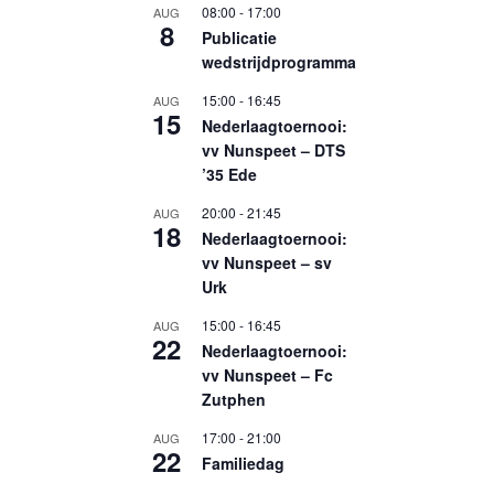
08:00
-
17:00
AUG
8
Publicatie
wedstrijdprogramma
15:00
-
16:45
AUG
15
Nederlaagtoernooi:
vv Nunspeet – DTS
’35 Ede
20:00
-
21:45
AUG
18
Nederlaagtoernooi:
vv Nunspeet – sv
Urk
15:00
-
16:45
AUG
22
Nederlaagtoernooi:
vv Nunspeet – Fc
Zutphen
17:00
-
21:00
AUG
22
Familiedag