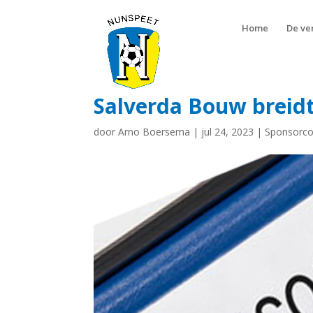
Home
De ve
Salverda Bouw breidt
door
Arno Boersema
|
jul 24, 2023
|
Sponsorc