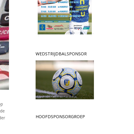
WEDSTRIJDBALSPONSOR
op
lde
HOOFDSPONSORGROEP
der