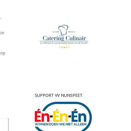
r
hoe
 op
SUPPORT VV NUNSPEET