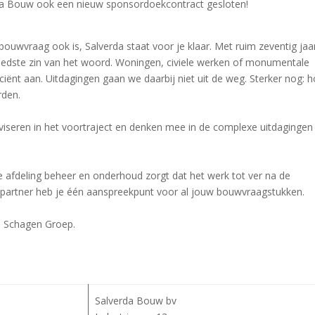
rda Bouw ook een nieuw sponsordoekcontract gesloten!
bouwvraag ook is, Salverda staat voor je klaar. Met ruim zeventig jaa
eedste zin van het woord. Woningen, civiele werken of monumentale
iciënt aan. Uitdagingen gaan we daarbij niet uit de weg. Sterker nog: 
rden.
adviseren in het voortraject en denken mee in de complexe uitdagingen
ze afdeling beheer en onderhoud zorgt dat het werk tot ver na de
als partner heb je één aanspreekpunt voor al jouw bouwvraagstukken.
de Schagen Groep.
Salverda Bouw bv