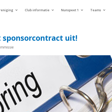
reniging
Club informatie
Nunspeet 1
Teams
 sponsorcontract uit!
ommissie