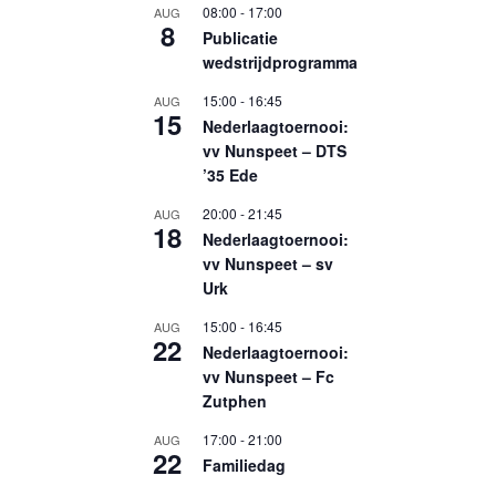
08:00
-
17:00
AUG
8
Publicatie
wedstrijdprogramma
15:00
-
16:45
AUG
15
Nederlaagtoernooi:
vv Nunspeet – DTS
’35 Ede
20:00
-
21:45
AUG
18
Nederlaagtoernooi:
vv Nunspeet – sv
Urk
15:00
-
16:45
AUG
22
Nederlaagtoernooi:
vv Nunspeet – Fc
Zutphen
17:00
-
21:00
AUG
22
Familiedag