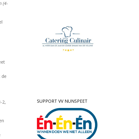
m (4-
el
eet
k de
SUPPORT VV NUNSPEET
3-2,
en
e