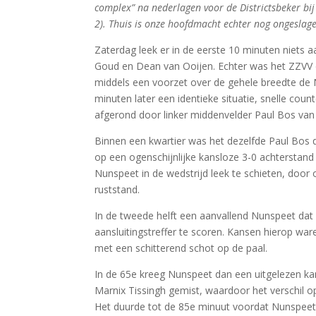
complex” na nederlagen voor de Districtsbeker bij 
2). Thuis is onze hoofdmacht echter nog ongeslag
Zaterdag leek er in de eerste 10 minuten niets 
Goud en Dean van Ooijen. Echter was het ZZVV dat
middels een voorzet over de gehele breedte de 
minuten later een identieke situatie, snelle cou
afgerond door linker middenvelder Paul Bos van
Binnen een kwartier was het dezelfde Paul Bos 
op een ogenschijnlijke kansloze 3-0 achterstand
Nunspeet in de wedstrijd leek te schieten, door 
ruststand.
In de tweede helft een aanvallend Nunspeet dat
aansluitingstreffer te scoren. Kansen hierop ware
met een schitterend schot op de paal.
In de 65e kreeg Nunspeet dan een uitgelezen ka
Marnix Tissingh gemist, waardoor het verschil o
Het duurde tot de 85e minuut voordat Nunspeet 