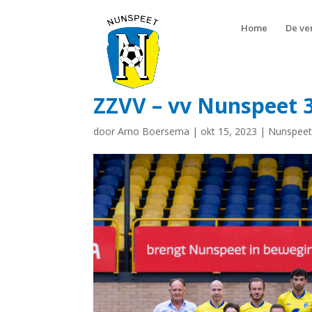
Home
De ve
ZZVV – vv Nunspeet 3-
door
Arno Boersema
|
okt 15, 2023
|
Nunspeet