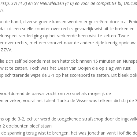
resp. SVI (4-2) en SV Nieuwleusen (4-0) en voor de competitie bij Unicu
en.
aan de hand, diverse goede kansen werden er gecreëerd door o.a. Emi
 uit een snelle counter over rechts gevaarlijk wist uit te breken en
Nunspeet verdediging op het verkeerde been wist te zetten. Twee
nter over rechts, met een voorzet naar de andere zijde keurig opnieuw
 ZZVV.
die zich zelf beloonde met een hattrick binnnen 15 minuten en Nunsp
 wist te zetten. Toch was het Dean van Ooijen die op slag van rust
op schitterende wijze de 3-1 op het scorebord te zetten. Dit bleek oo
 voortdurend de aanval zocht om zo snel als mogelijk de
n er zeker, vooral het talent Tariku de Visser was telkens dichtbij de 
ns op de 3-2, echter werd de toegekende strafschop door de ingevall
p 2 doelpunten bleef staan.
de spanning terug wist te brengen, het was Jonathan van’t Hof die d