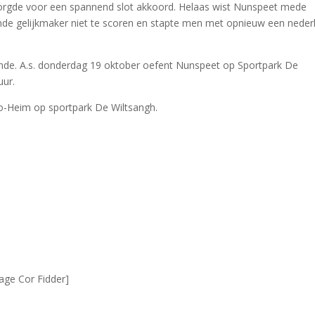
zorgde voor een spannend slot akkoord. Helaas wist Nunspeet mede
ende gelijkmaker niet te scoren en stapte men met opnieuw een neder
ronde. A.s. donderdag 19 oktober oefent Nunspeet op Sportpark De
uur.
o-Heim op sportpark De Wiltsangh.
ge Cor Fidder]