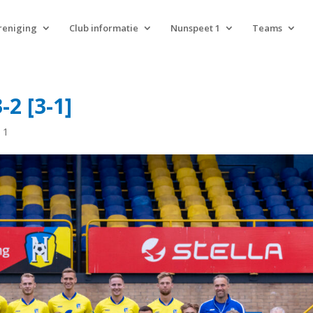
reniging
Club informatie
Nunspeet 1
Teams
2 [3-1]
 1