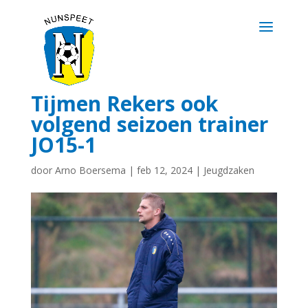
Tijmen Rekers ook
volgend seizoen trainer
JO15-1
door
Arno Boersema
|
feb 12, 2024
|
Jeugdzaken