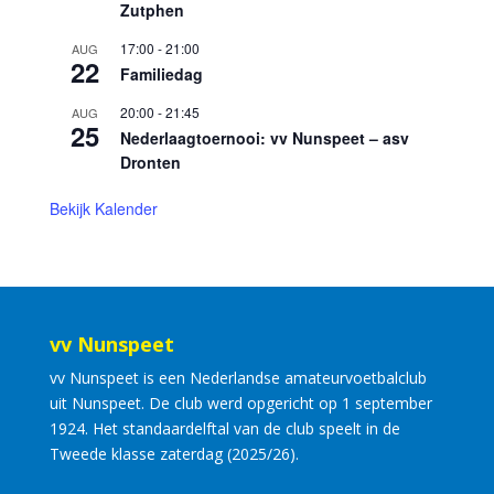
Zutphen
17:00
-
21:00
AUG
22
Familiedag
20:00
-
21:45
AUG
25
Nederlaagtoernooi: vv Nunspeet – asv
Dronten
Bekijk Kalender
vv Nunspeet
vv Nunspeet is een Nederlandse amateurvoetbalclub
uit Nunspeet. De club werd opgericht op 1 september
1924. Het standaardelftal van de club speelt in de
Tweede klasse zaterdag (2025/26).