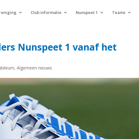
reniging
Club informatie
Nunspeet 1
Teams
lers Nunspeet 1 vanaf het
jubileum
,
Algemeen nieuws