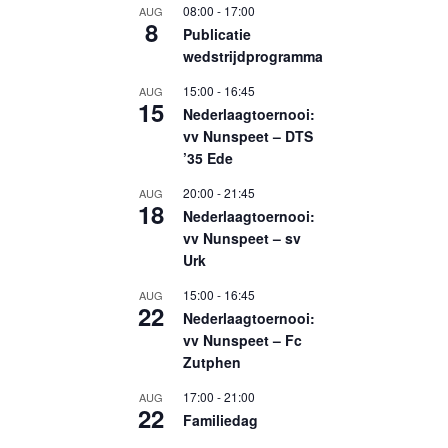
08:00
-
17:00
AUG
8
Publicatie
wedstrijdprogramma
15:00
-
16:45
AUG
15
Nederlaagtoernooi:
vv Nunspeet – DTS
’35 Ede
20:00
-
21:45
AUG
18
Nederlaagtoernooi:
vv Nunspeet – sv
Urk
15:00
-
16:45
AUG
22
Nederlaagtoernooi:
vv Nunspeet – Fc
Zutphen
17:00
-
21:00
AUG
22
Familiedag