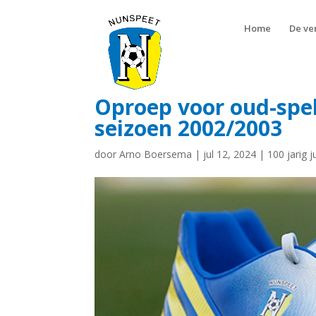
Home
De ve
Oproep voor oud-spe
seizoen 2002/2003
door
Arno Boersema
|
jul 12, 2024
|
100 jarig 