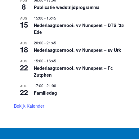
8
Publicatie wedstrijdprogramma
15:00
-
16:45
AUG
15
Nederlaagtoernooi: vv Nunspeet – DTS ’35
Ede
20:00
-
21:45
AUG
18
Nederlaagtoernooi: vv Nunspeet – sv Urk
15:00
-
16:45
AUG
22
Nederlaagtoernooi: vv Nunspeet – Fc
Zutphen
17:00
-
21:00
AUG
22
Familiedag
Bekijk Kalender