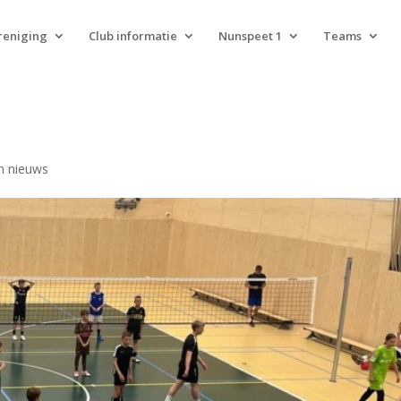
reniging
Club informatie
Nunspeet 1
Teams
n nieuws