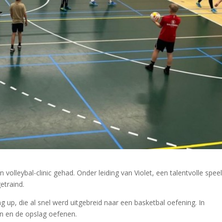
leybal-clinic gehad. Onder leiding van Violet, een talentvolle speel
etraind.
p, die al snel werd uitgebreid naar een basketbal oefening. In
n en de opslag oefenen.