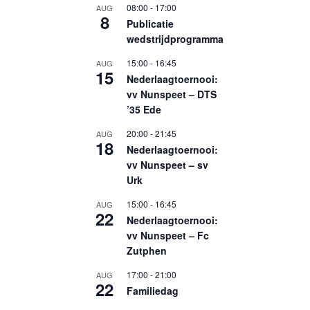
08:00
-
17:00
AUG
8
Publicatie
wedstrijdprogramma
15:00
-
16:45
AUG
15
Nederlaagtoernooi:
vv Nunspeet – DTS
’35 Ede
20:00
-
21:45
AUG
18
Nederlaagtoernooi:
vv Nunspeet – sv
Urk
15:00
-
16:45
AUG
22
Nederlaagtoernooi:
vv Nunspeet – Fc
Zutphen
17:00
-
21:00
AUG
22
Familiedag