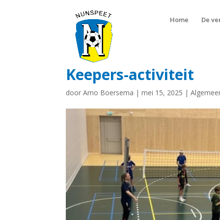
Home
De ve
Keepers-activiteit
door
Arno Boersema
|
mei 15, 2025
|
Algemee