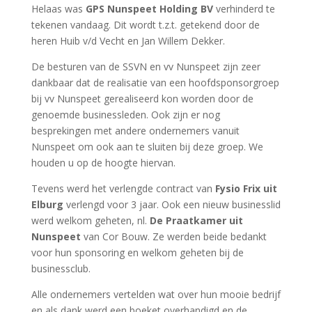
Helaas was
GPS Nunspeet Holding BV
verhinderd te
tekenen vandaag. Dit wordt t.z.t. getekend door de
heren Huib v/d Vecht en Jan Willem Dekker.
De besturen van de SSVN en vv Nunspeet zijn zeer
dankbaar dat de realisatie van een hoofdsponsorgroep
bij vv Nunspeet gerealiseerd kon worden door de
genoemde businessleden. Ook zijn er nog
besprekingen met andere ondernemers vanuit
Nunspeet om ook aan te sluiten bij deze groep. We
houden u op de hoogte hiervan.
Tevens werd het verlengde contract van
Fysio Frix uit
Elburg
verlengd voor 3 jaar. Ook een nieuw businesslid
werd welkom geheten, nl.
De Praatkamer uit
Nunspeet
van Cor Bouw. Ze werden beide bedankt
voor hun sponsoring en welkom geheten bij de
businessclub.
Alle ondernemers vertelden wat over hun mooie bedrijf
en als dank werd een boeket overhandigd en de