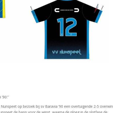
a ’90
.”
vv Nunspeet op bezoek bij sv Baravia ’90 een overtuigende 2-5 overwi
Nunspeet de basis voor de winst, waarna de ploeg in de slotfase de