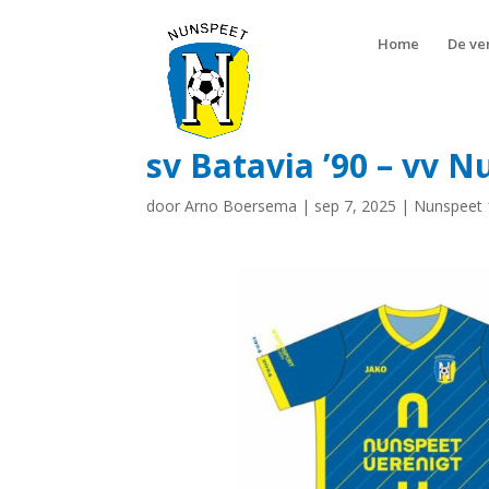
Home
De ve
sv Batavia ’90 – vv N
door
Arno Boersema
|
sep 7, 2025
|
Nunspeet 