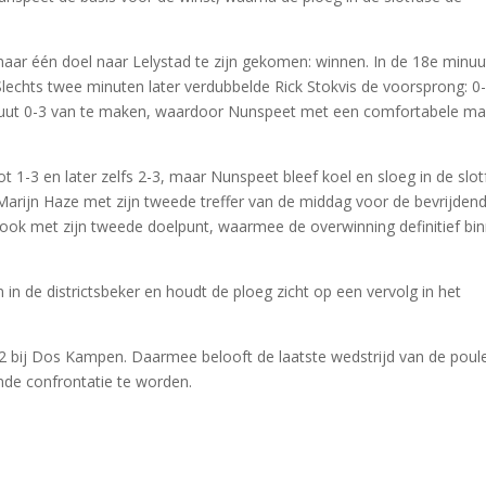
 maar één doel naar Lelystad te zijn gekomen: winnen. In de 18e minuu
echts twee minuten later verdubbelde Rick Stokvis de voorsprong: 0-
inuut 0-3 van te maken, waardoor Nunspeet met een comfortabele m
t 1-3 en later zelfs 2-3, maar Nunspeet bleef koel en sloeg in de slo
arijn Haze met zijn tweede treffer van de middag voor de bevrijdend
is ook met zijn tweede doelpunt, waarmee de overwinning definitief bi
in de districtsbeker en houdt de ploeg zicht op een vervolg in het
 bij Dos Kampen. Daarmee belooft de laatste wedstrijd van de poul
de confrontatie te worden.