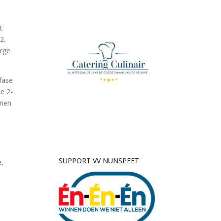
t
2.
arge
tfase
e 2-
nnen
SUPPORT VV NUNSPEET
e,