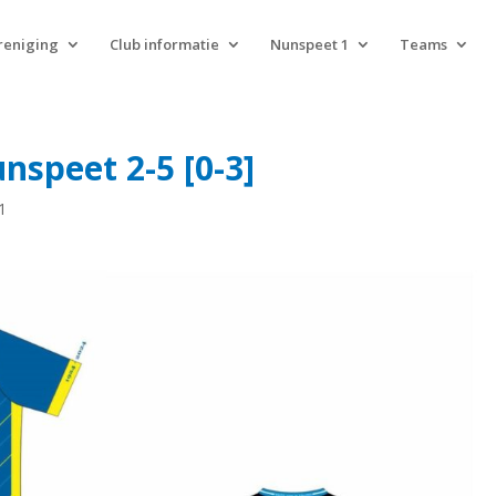
reniging
Club informatie
Nunspeet 1
Teams
unspeet 2-5 [0-3]
1