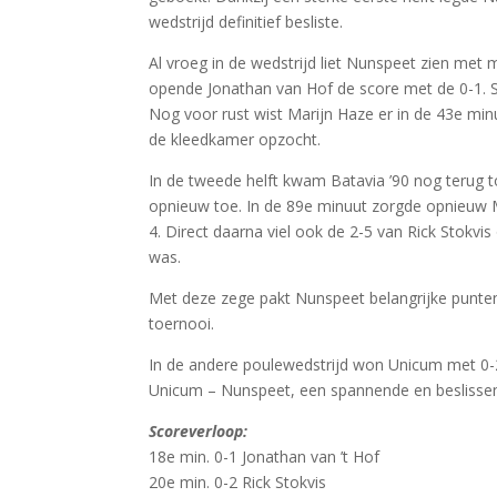
wedstrijd definitief besliste.
Al vroeg in de wedstrijd liet Nunspeet zien met
opende Jonathan van Hof de score met de 0-1. Sl
Nog voor rust wist Marijn Haze er in de 43e m
de kleedkamer opzocht.
In de tweede helft kwam Batavia ’90 nog terug to
opnieuw toe. In de 89e minuut zorgde opnieuw M
4. Direct daarna viel ook de 2-5 van Rick Stokv
was.
Met deze zege pakt Nunspeet belangrijke punten 
toernooi.
In de andere poulewedstrijd won Unicum met 0-2
Unicum – Nunspeet, een spannende en beslissen
Scoreverloop:
18e min. 0-1 Jonathan van ’t Hof
20e min. 0-2 Rick Stokvis