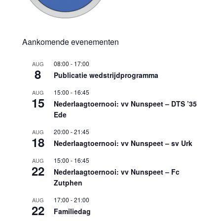
Aankomende evenementen
08:00
-
17:00
AUG
8
Publicatie wedstrijdprogramma
15:00
-
16:45
AUG
15
Nederlaagtoernooi: vv Nunspeet – DTS ’35
Ede
20:00
-
21:45
AUG
18
Nederlaagtoernooi: vv Nunspeet – sv Urk
15:00
-
16:45
AUG
22
Nederlaagtoernooi: vv Nunspeet – Fc
Zutphen
17:00
-
21:00
AUG
22
Familiedag