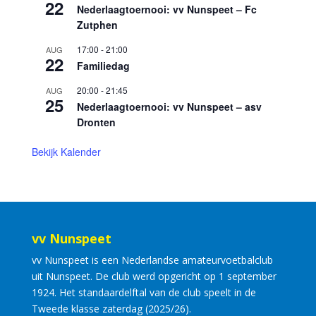
22
Nederlaagtoernooi: vv Nunspeet – Fc
Zutphen
17:00
-
21:00
AUG
22
Familiedag
20:00
-
21:45
AUG
25
Nederlaagtoernooi: vv Nunspeet – asv
Dronten
Bekijk Kalender
vv Nunspeet
vv Nunspeet is een Nederlandse amateurvoetbalclub
uit Nunspeet. De club werd opgericht op 1 september
1924. Het standaardelftal van de club speelt in de
Tweede klasse zaterdag (2025/26).