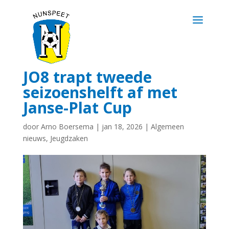
JO8 trapt tweede
seizoenshelft af met
Janse-Plat Cup
door
Arno Boersema
|
jan 18, 2026
|
Algemeen
nieuws
,
Jeugdzaken