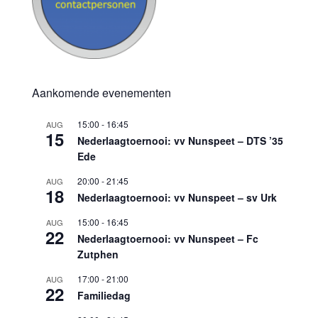
Aankomende evenementen
15:00
-
16:45
AUG
15
Nederlaagtoernooi: vv Nunspeet – DTS ’35
Ede
20:00
-
21:45
AUG
18
Nederlaagtoernooi: vv Nunspeet – sv Urk
15:00
-
16:45
AUG
22
Nederlaagtoernooi: vv Nunspeet – Fc
Zutphen
17:00
-
21:00
AUG
22
Familiedag