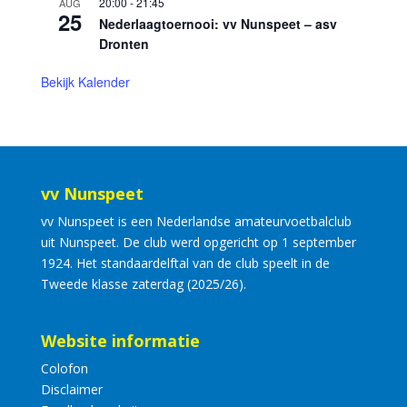
20:00
-
21:45
AUG
25
Nederlaagtoernooi: vv Nunspeet – asv
Dronten
Bekijk Kalender
vv Nunspeet
vv Nunspeet is een Nederlandse amateurvoetbalclub
uit Nunspeet. De club werd opgericht op 1 september
1924. Het standaardelftal van de club speelt in de
Tweede klasse zaterdag (2025/26).
Website informatie
Colofon
Disclaimer