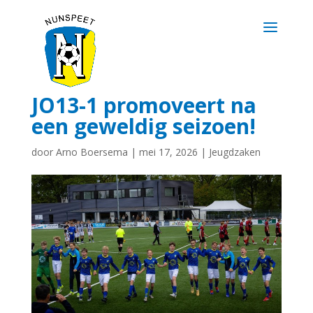
JO13-1 promoveert na
een geweldig seizoen!
door
Arno Boersema
|
mei 17, 2026
|
Jeugdzaken