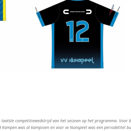
 laatste competitiewedstrijd van het seizoen op het programma. Voor 
ad Kampen was al kampioen en voor vv Nunspeet was een periodetitel bu