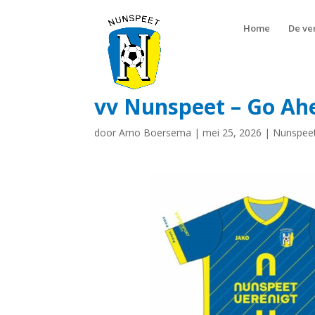
Home
De ve
vv Nunspeet – Go Ah
door
Arno Boersema
|
mei 25, 2026
|
Nunspee