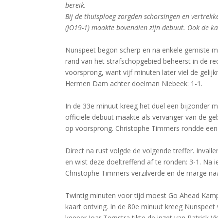
bereik.
Bij de thuisploeg zorgden schorsingen en vertrekk
(JO19-1) maakte bovendien zijn debuut. Ook de 
Nunspeet begon scherp en na enkele gemiste mo
rand van het strafschopgebied beheerst in de r
voorsprong, want vijf minuten later viel de geli
Hermen Dam achter doelman Niebeek: 1-1.
In de 33e minuut kreeg het duel een bijzonder 
officiële debuut maakte als vervanger van de g
op voorsprong. Christophe Timmers rondde een fr
Direct na rust volgde de volgende treffer. Invall
en wist deze doeltreffend af te ronden: 3-1. Na
Christophe Timmers verzilverde en de marge naar
Twintig minuten voor tijd moest Go Ahead Kam
kaart ontving. In de 80e minuut kreeg Nunspeet
keeper Joar Terpstra tikte de inzet van Patrick Vi