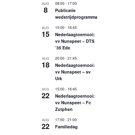
08:00
-
17:00
AUG
8
Publicatie
wedstrijdprogramma
15:00
-
16:45
AUG
15
Nederlaagtoernooi:
vv Nunspeet – DTS
’35 Ede
20:00
-
21:45
AUG
18
Nederlaagtoernooi:
vv Nunspeet – sv
Urk
15:00
-
16:45
AUG
22
Nederlaagtoernooi:
vv Nunspeet – Fc
Zutphen
17:00
-
21:00
AUG
22
Familiedag