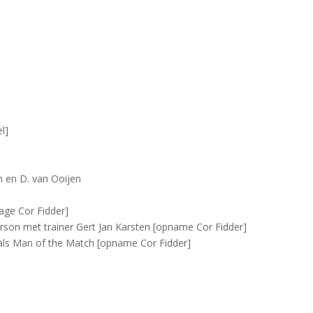
l]
n en D. van Ooijen
ge Cor Fidder]
son met trainer Gert Jan Karsten [opname Cor Fidder]
 als Man of the Match [opname Cor Fidder]
DIAVOORSTELLING TONEN]