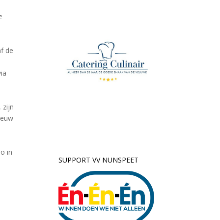
e
f de
via
 zijn
nieuw
o in
SUPPORT VV NUNSPEET