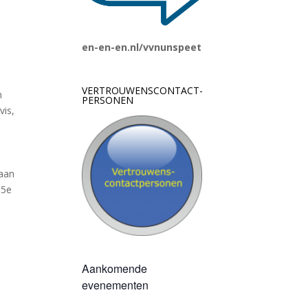
en-en-en.nl/vvnunspeet
VERTROUWENSCONTACT-
n
PERSONEN
vis,
Daan
65e
Aankomende
evenementen