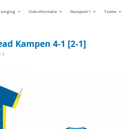
reniging
Club informatie
Nunspeet 1
Teams
ead Kampen 4-1 [2-1]
t 1