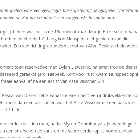
ende spelers voor een gewijzigde basisopstelling. Jeugdspeler Ivar Wijnn
kampioen uit Kampen trad met een aangepaste formatie aan.
gelijkheden was het in de 13e minuut raak. Marijn Haze schoot vana
echterbenedenhoek: 1-0. Lang kon Nunspeet niet genieten van die
jkmaker. Een van richting veranderd schot van Allan Teskiran belandde 
moment toen reservedoelman Dylan Liewerink, na jaren trouwe dienst,
eblesseerd geraakte Jardi Niebeek. Kort voor rust kwam Nunspeet op
aaie aanval af na een assist van Asse Visscher: 2-1.
er Pascal van Dieren zette vanaf de eigen helft een indrukwekkende sol
 iets meer dan een uur spelen was het Asse Visscher die een pass van
 4-1 tilde.
pen verder met tien man, nadat Myron Doumbouya zijn tweede gele
 via een strafschop de kans om de score verder op te voeren, maar
sser knap uit de hoek.