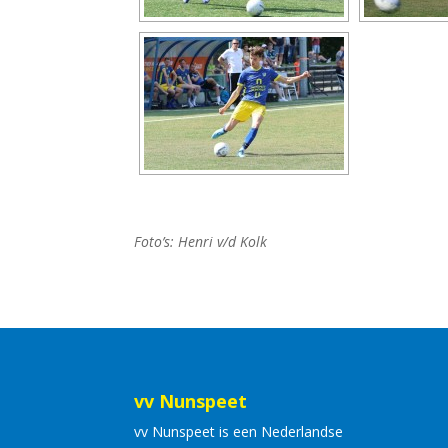
Foto’s: Henri v/d Kolk
vv Nunspeet
vv Nunspeet is een Nederlandse