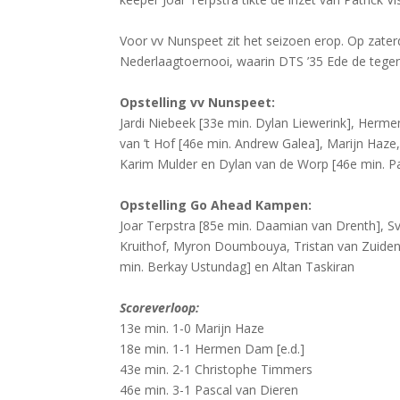
Voor vv Nunspeet zit het seizoen erop. Op zate
Nederlaagtoernooi, waarin DTS ’35 Ede de tegens
Opstelling vv Nunspeet:
Jardi Niebeek [33e min. Dylan Liewerink], Herme
van ’t Hof [46e min. Andrew Galea], Marijn Haze,
Karim Mulder en Dylan van de Worp [46e min. Pa
Opstelling Go Ahead Kampen:
Joar Terpstra [85e min. Daamian van Drenth], S
Kruithof, Myron Doumbouya, Tristan van Zuiden, 
min. Berkay Ustundag] en Altan Taskiran
Scoreverloop:
13e min. 1-0 Marijn Haze
18e min. 1-1 Hermen Dam [e.d.]
43e min. 2-1 Christophe Timmers
46e min. 3-1 Pascal van Dieren