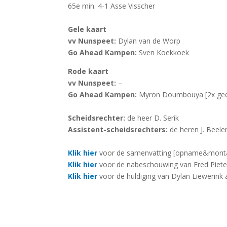
65e min. 4-1 Asse Visscher
Gele kaart
vv Nunspeet:
Dylan van de Worp
Go Ahead Kampen:
Sven Koekkoek
Rode kaart
vv Nunspeet:
–
Go Ahead Kampen:
Myron Doumbouya [2x gee
Scheidsrechter:
de heer D. Serik
Assistent-scheidsrechters:
de heren J. Beele
Klik hier
voor de samenvatting [opname&monta
Klik hier
voor de nabeschouwing van Fred Pieter
Klik hier
voor de huldiging van Dylan Liewerink
[