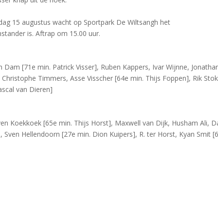
rdag 15 augustus wacht op Sportpark De Wiltsangh het
tander is. Aftrap om 15.00 uur.
n Dam [71e min. Patrick Visser], Ruben Kappers, Ivar Wijnne, Jonatha
 Christophe Timmers, Asse Visscher [64e min. Thijs Foppen], Rik Stok
scal van Dieren]
ven Koekkoek [65e min. Thijs Horst], Maxwell van Dijk, Husham Ali, 
Sven Hellendoorn [27e min. Dion Kuipers], R. ter Horst, Kyan Smit [