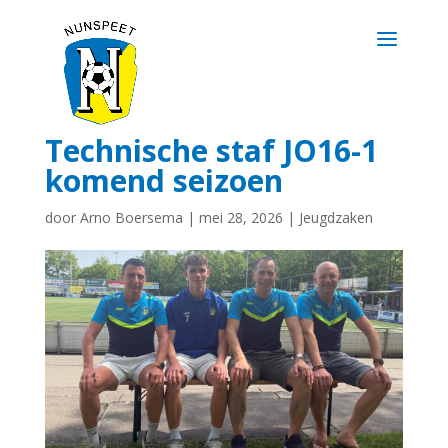
Technische staf JO16-1
komend seizoen
door
Arno Boersema
|
mei 28, 2026
|
Jeugdzaken