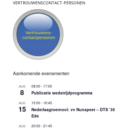
VERTROUWENSCONTACT-PERSONEN
Aankomende evenementen
08:00
-
17:00
AUG
8
Publicatie wedstrijdprogramma
15:00
-
16:45
AUG
15
Nederlaagtoernooi: vv Nunspeet – DTS ’35
Ede
20:00
-
21:45
AUG