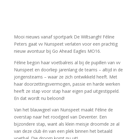
Mooi nieuws vanaf sportpark De Wiltsangh! Féline
Peters gaat vv Nunspeet verlaten voor een prachtig
nieuw avontuur bij Go Ahead Eagles MO16.
Féline begon haar voetbalreis al bij de pupillen van vv
Nunspeet en doorliep jarenlang de teams – altijd in de
jongensteams – waar ze zich ontwikkeld heeft. Met
haar doorzettingsvermogen, passie en harde werken
heeft ze stap voor stap haar eigen pad uitgestippeld.
En dat wordt nu beloond!
Van het blauwgeel van Nunspeet maakt Féline de
overstap naar het roodgeel van Deventer. Een
bijzondere stap, want als klein meisje droomde ze al
van deze club én van een plek binnen het betaald
voetbal. Die droom komt nu uit!