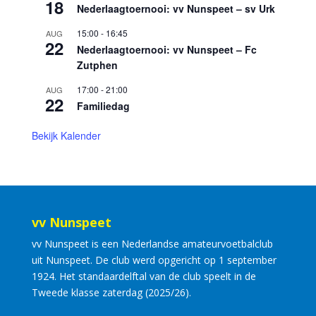
18
Nederlaagtoernooi: vv Nunspeet – sv Urk
15:00
-
16:45
AUG
22
Nederlaagtoernooi: vv Nunspeet – Fc
Zutphen
17:00
-
21:00
AUG
22
Familiedag
Bekijk Kalender
vv Nunspeet
vv Nunspeet is een Nederlandse amateurvoetbalclub
uit Nunspeet. De club werd opgericht op 1 september
1924. Het standaardelftal van de club speelt in de
Tweede klasse zaterdag (2025/26).